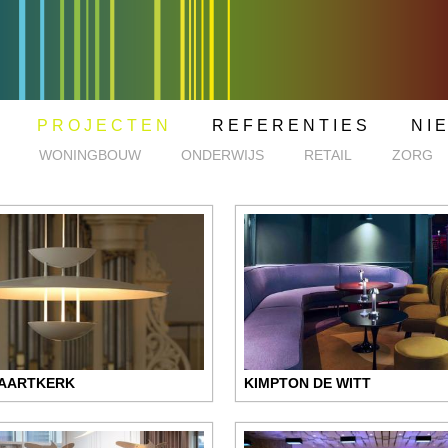
PROJECTEN
REFERENTIES
NI
WONINGBOUW
ONDERWIJS
RETAIL
ZORG
AARTKERK
KIMPTON DE WITT